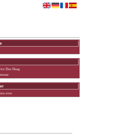
act
e
vice Den Haag
senaar
er
ice over