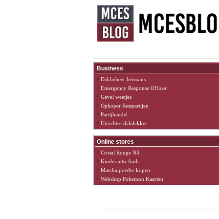
Ho
Business
Dakbeheer hermans
Emergency Response Officer
Gevel weetjes
Opkoper Restpartijen
Partijhandel
Utrechtse dakdekker
Online stores
Cristal Rouge N3
Kinderauto Audi
Matcha poeder kopen
Webshop Pokemon Kaarten