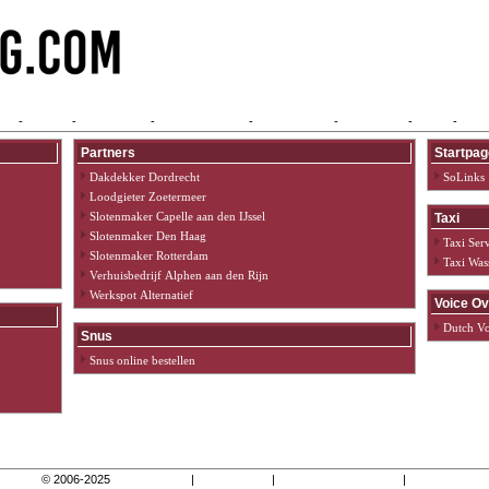
me
-
Alfabet
-
Categorieën
-
Link aanmelden
-
Link wijzigen
-
Adverteren
-
Login
-
Cont
Partners
Startpag
Dakdekker Dordrecht
SoLinks
Loodgieter Zoetermeer
Slotenmaker Capelle aan den IJssel
Taxi
Slotenmaker Den Haag
Taxi Ser
Slotenmaker Rotterdam
Taxi Was
Verhuisbedrijf Alphen aan den Rijn
Werkspot Alternatief
Voice Ov
Dutch Vo
Snus
Snus online bestellen
© 2006-2025
Mcesblog.com
|
Pagina maken
|
Algemene voorwaarden
|
Contact